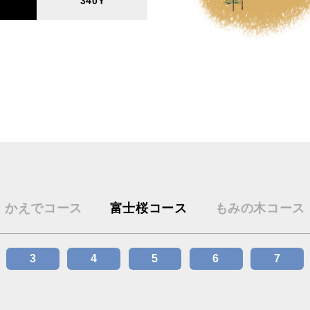
340Y
かえでコース
富士桜コース
もみの木コース
3
4
5
6
7