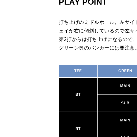
PLAY POINT
打ち上げのミドルホール。左サイ
ェイが右に傾斜しているので左サ
第2打からは打ち上げになるので
グリーン奥のバンカーには要注意
TEE
GREEN
MAIN
BT
SUB
MAIN
RT