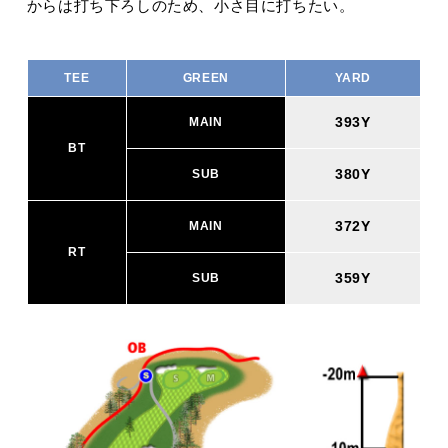
からは打ち下ろしのため、小さ目に打ちたい。
TEE
GREEN
YARD
393Y
MAIN
BT
380Y
SUB
372Y
MAIN
RT
359Y
SUB