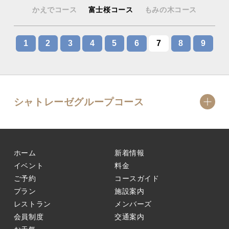
かえでコース
富士桜コース
もみの木コース
1
2
3
4
5
6
7
8
9
シャトレーゼグループコース
ホーム
新着情報
イベント
料金
ご予約
コースガイド
プラン
施設案内
レストラン
メンバーズ
会員制度
交通案内