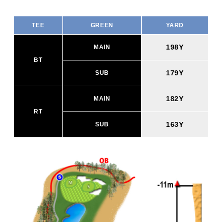
TEE
GREEN
YARD
198Y
MAIN
BT
179Y
SUB
182Y
MAIN
RT
163Y
SUB